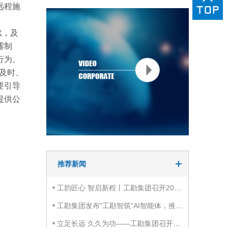
远程施
续，及
露制
行为。
，及时、
要引导
提供公
推荐新闻
工韵匠心 智启新程丨工勘集团召开2025年度总结表彰大会
工勘集团发布“工勘智筑”AI智能体，推动科创成果数智共享
立足长远 久久为功——工勘集团召开2025年度工作总结会议