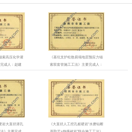
锚索高压化学灌
《基坑支护松散易塌地层预应力锚
要完成人：赵建
索双套管施工工法》主要完成人：
荣发
王荣发、王涛
硬岩大直径潜孔
《大直径人工挖孔桩硬岩“水磨钻断
工法》主要完成
面取芯+静爆破岩”联合施工工法》