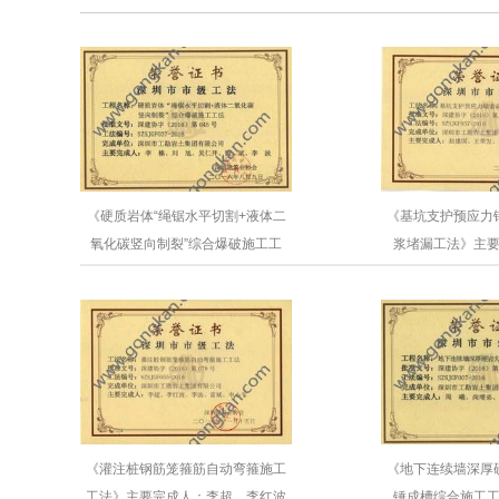
《硬质岩体“绳锯水平切割+液体二
《基坑支护预应力
氧化碳竖向制裂”综合爆破施工工
浆堵漏工法》主
法》主要完成人：李榛、刘旭
国、王
《灌注桩钢筋笼箍筋自动弯箍施工
《地下连续墙深厚
工法》主要完成人：李超、李红波
锤成槽综合施工