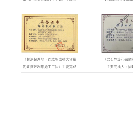
人：周曦
《超深超厚地下连续墙成槽大容量
《岩石静爆孔钻凿
泥浆循环利用施工工法》主要完成
主要完成人：徐
人：李洪勋、洪明坚