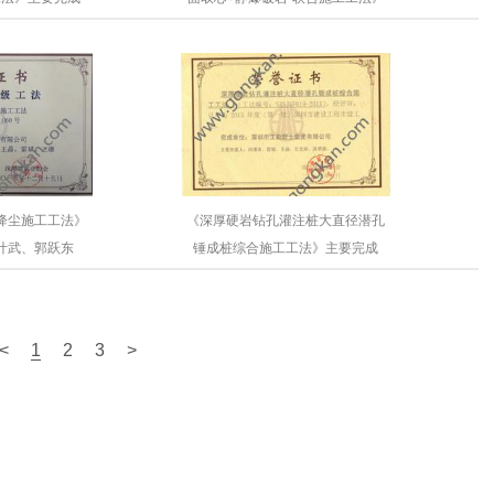
、尚增弟
主要完成人：李波、张国林
降尘施工工法》
《深厚硬岩钻孔灌注桩大直径潜孔
叶武、郭跃东
锤成桩综合施工工法》主要完成
人：尚增弟；雷斌
<
1
2
3
>